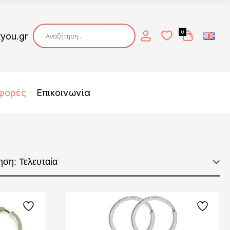
0
tyou.gr
φορές
Επικοινωνία