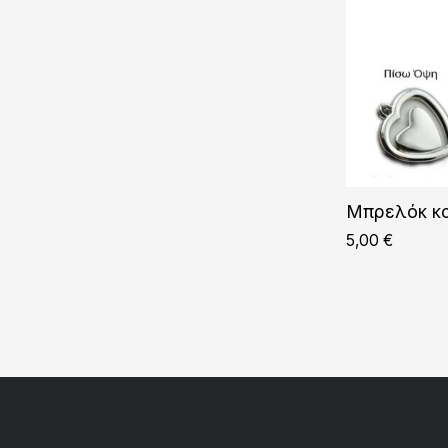
Μπρελόκ κα
5,00
€