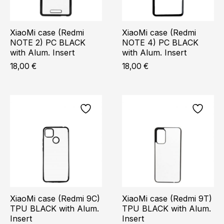
XiaoMi case (Redmi
XiaoMi case (Redmi
NOTE 2) PC BLACK
NOTE 4) PC BLACK
with Alum. Insert
with Alum. Insert
18,00
€
18,00
€
XiaoMi case (Redmi 9C)
XiaoMi case (Redmi 9T)
TPU BLACK with Alum.
TPU BLACK with Alum.
Insert
Insert