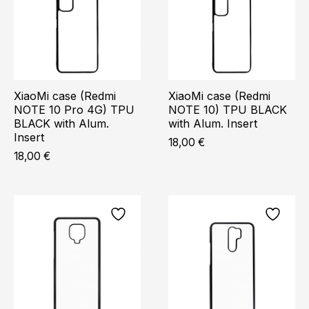
XiaoMi case (Redmi
XiaoMi case (Redmi
NOTE 10 Pro 4G) TPU
NOTE 10) TPU BLACK
BLACK with Alum.
with Alum. Insert
Insert
18,00
€
18,00
€