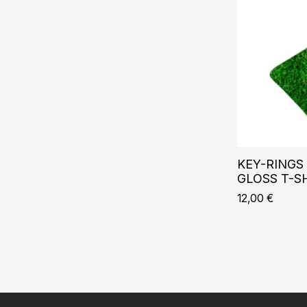
KEY-RINGS 
GLOSS T-SH
12,00
€