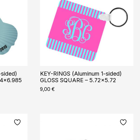
sided)
KEY-RINGS (Aluminum 1-sided)
4×6.985
GLOSS SQUARE – 5.72×5.72
9,00
€