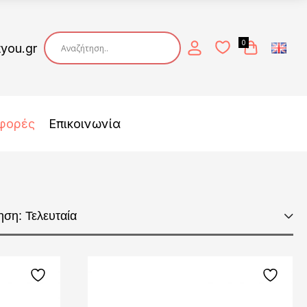
0
tyou.gr
φορές
Επικοινωνία