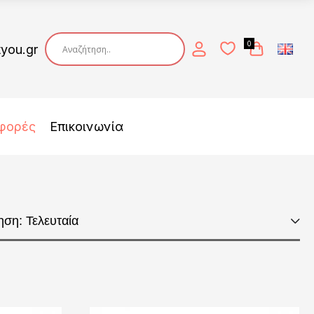
0
tyou.gr
φορές
Επικοινωνία