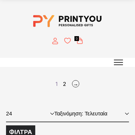
0
Εκτύπωση σε παγούρι
→
1
2
ΦΙΛΤΡΑ