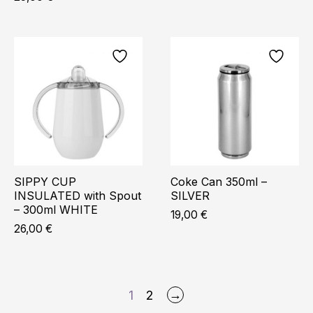
SIPPY CUP
Coke Can 350ml –
INSULATED with Spout
SILVER
– 300ml WHITE
19,00
€
26,00
€
→
1
2