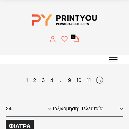
0
Κορνίζες Ξύλινες
→
1
2
3
4
…
9
10
11
ΦΙΛΤΡΑ