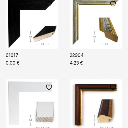
61617
22904
0,00
€
4,23
€