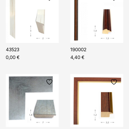
43523
190002
0,00
€
4,40
€