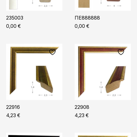
235003
ΠΕ888888
0,00
€
0,00
€
22916
22908
4,23
€
4,23
€