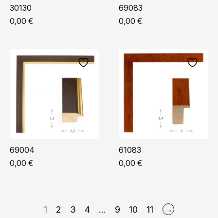
30130
69083
0,00
€
0,00
€
69004
61083
0,00
€
0,00
€
→
1
2
3
4
…
9
10
11