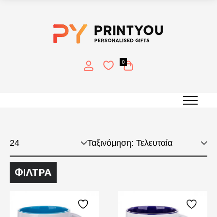
0
Color Mug Print (14oz.)
ΦΙΛΤΡΑ