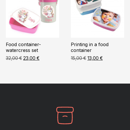
Food container-
Printing in a food
watercress set
container
Original
Η
Original
Η
32,00
€
23,00
€
15,00
€
13,00
€
price
τρέχουσα
price
τρέχουσα
was:
τιμή
was:
τιμή
32,00 €.
είναι:
15,00 €.
είναι:
23,00 €.
13,00 €.