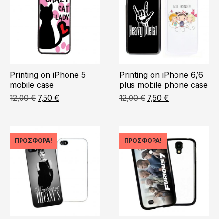
Printing on iPhone 5
Printing on iPhone 6/6
mobile case
plus mobile phone case
Original
Η
Original
Η
12,00
€
7,50
€
12,00
€
7,50
€
price
τρέχουσα
price
τρέχουσα
was:
τιμή
was:
τιμή
12,00 €.
είναι:
12,00 €.
είναι:
7,50 €.
7,50 €.
ΠΡΟΣΦΟΡΆ!
ΠΡΟΣΦΟΡΆ!