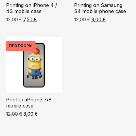
Printing on iPhone 4 /
Printing on Samsung
4S mobile case
S4 mobile phone case
Original
Η
Original
Η
12,00
€
7,50
€
12,00
€
8,00
€
price
τρέχουσα
price
τρέχουσα
was:
τιμή
was:
τιμή
12,00 €.
είναι:
12,00 €.
είναι:
7,50 €.
8,00 €.
ΠΡΟΣΦΟΡΆ!
Print on iPhone 7/8
mobile case
Original
Η
12,00
€
8,00
€
price
τρέχουσα
was:
τιμή
12,00 €.
είναι: