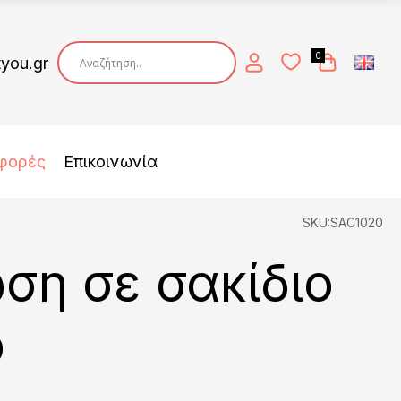
0
tyou.gr
φορές
Επικοινωνία
SKU:SAC1020
ση σε σακίδιο
ο