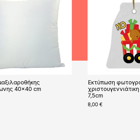
 μαξιλαροθήκης
Εκτύπωση φωτογρ
ωνης 40×40 cm
χριστουγεννιάτικη
7,5cm
8,00
€