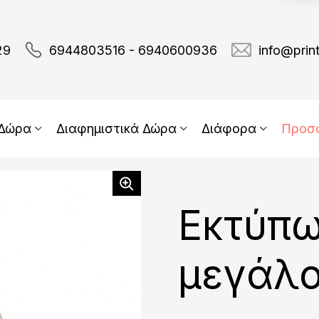
29
6944803516 - 6940600936
info@prin
 Δώρα
Διαφημιστικά Δώρα
Διάφορα
Προσ
Εκτύπω
μεγάλ