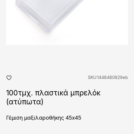
SKU:1448480829eb
add
fav
100τμχ. πλαστικά μπρελόκ
(ατύπωτα)
Γέμιση μαξιλαροθήκης 45x45