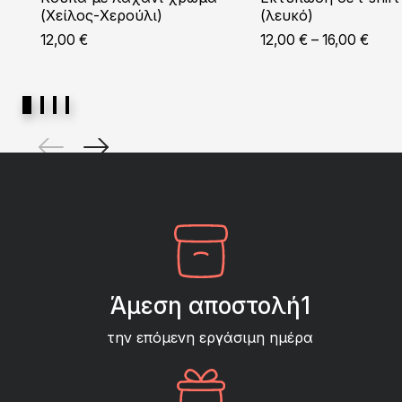
(Χείλος-Χερούλι)
(λευκό)
Price
12,00
€
12,00
€
–
16,00
€
range
12,00
throu
16,00
Άμεση αποστολή1
την επόμενη εργάσιμη ημέρα