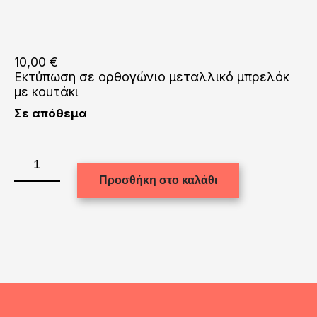
10,00
€
Εκτύπωση σε ορθογώνιο μεταλλικό μπρελόκ
με κουτάκι
Σε απόθεμα
Εκτύπωση
σε
Προσθήκη στο καλάθι
ορθογώνιο
μεταλλικό
μπρελόκ
με
κουτάκι
ποσότητα