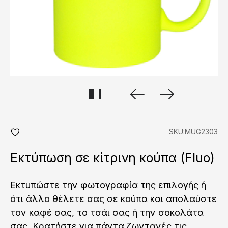
SKU:MUG2303
add
fav
Εκτύπωση σε κίτρινη κούπα (Fluo)
Εκτυπώστε την φωτογραφία της επιλογής ή
ότι άλλο θέλετε σας σε κούπα και απολαύστε
τον καφέ σας, το τσάι σας ή την σοκολάτα
σας. Κρατήστε για πάντα ζωντανές τις