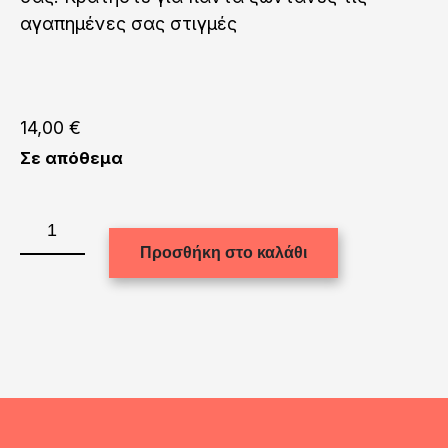
αγαπημένες σας στιγμές
14,00
€
Σε απόθεμα
Εκτύπωση
σε
Προσθήκη στο καλάθι
κίτρινη
κούπα
(Fluo)
ποσότητα