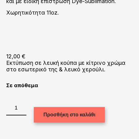
και με ειδική επίστρωση Dye-Sublimation.
Χωρητικότητα 11oz.
12,00
€
Εκτύπωση σε λευκή κούπα με κίτρινο χρώμα
στο εσωτερικό της & λευκό χερούλι.
Σε απόθεμα
Κούπα
με
Προσθήκη στο καλάθι
κίτρινο
χρώμα
(Μέσα)
ποσότητα