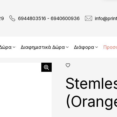
29
6944803516 - 6940600936
info@prin
 Δώρα
Διαφημιστικά Δώρα
Διάφορα
Προσ
add
fav
Stemle
(Orang