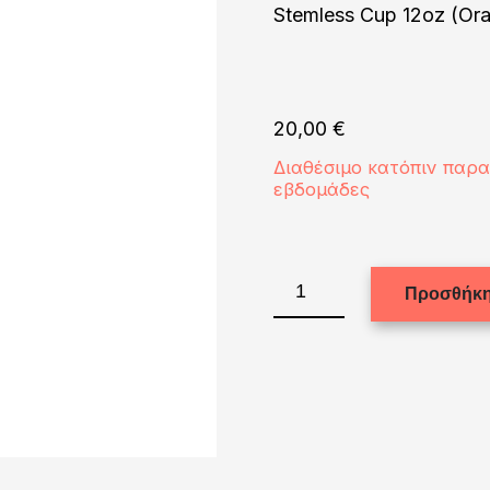
Stemless Cup 12oz (Or
20,00
€
Διαθέσιμο κατόπιν παρ
εβδομάδες
Stemless
Προσθήκη
Cup
12oz
(Orange)
ποσότητα