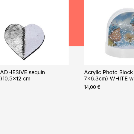
ADHESIVE sequin
Acrylic Photo Block
)10.5×12 cm
7×6.3cm) WHITE wi
14,00
€