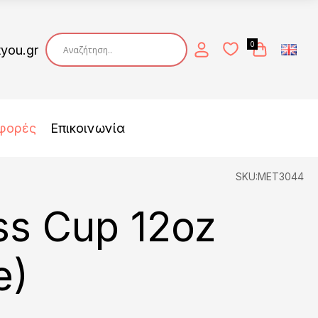
0
tyou.gr
φορές
Επικοινωνία
SKU:MET3044
ss Cup 12oz
e)