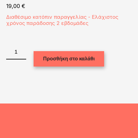
19,00
€
Διαθέσιμο κατόπιν παραγγελίας - Ελάχιστος
χρόνος παράδοσης 2 εβδομάδες
Coke
Can
Προσθήκη στο καλάθι
350ml
-
WHITE
ποσότητα