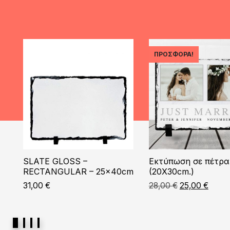
ΠΡΟΣΦΟΡΆ!
SLATE GLOSS –
Εκτύπωση σε πέτρα
RECTANGULAR – 25x40cm
(20X30cm.)
Original
Η
31,00
€
28,00
€
25,00
€
price
τρέχ
was:
τιμή
28,00 €.
είναι:
25,00