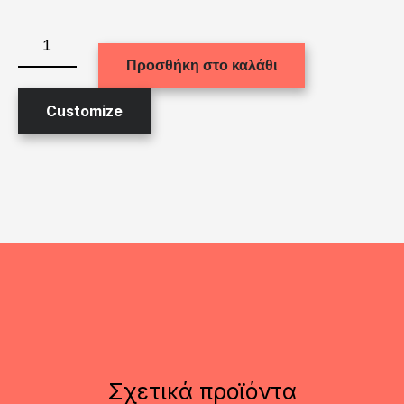
Εκτύπωση
σε
Προσθήκη στο καλάθι
πέτρα
(15X20cm.)
ποσότητα
Customize
Σχετικά προϊόντα