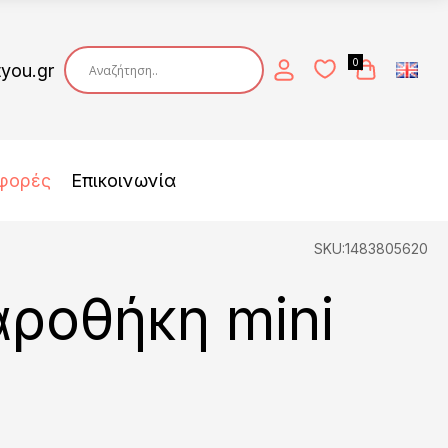
0
tyou.gr
φορές
Επικοινωνία
SKU:1483805620
ροθήκη mini