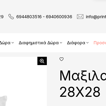
29
6944803516 - 6940600936
info@prin
 Δώρα
Διαφημιστικά Δώρα
Διάφορα
Προσ
add
fav
Μαξιλα
28Χ28