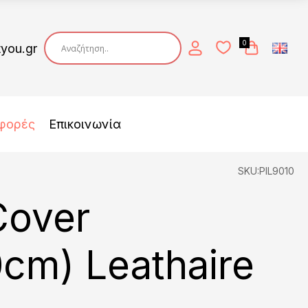
0
tyou.gr
φορές
Επικοινωνία
SKU:PIL9010
Cover
cm) Leathaire