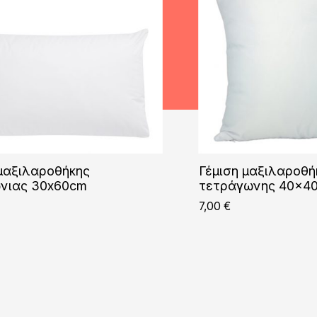
 μαξιλαροθήκης
Γέμιση μαξιλαροθή
νιας 30x60cm
τετράγωνης 40×4
7,00
€