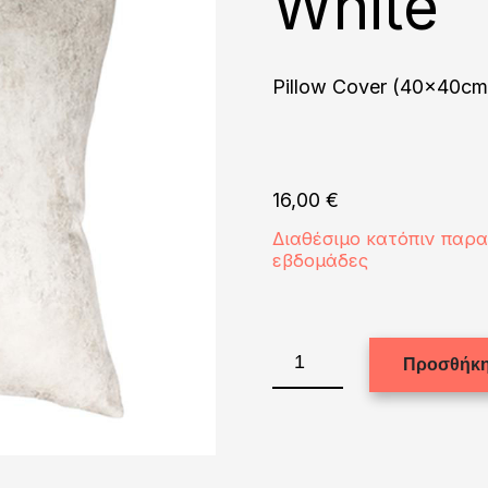
White
Pillow Cover (40x40cm)
16,00
€
Διαθέσιμο κατόπιν παρ
εβδομάδες
Pillow
Προσθήκη
Cover
(40x40cm)
Leathaire
White
ποσότητα