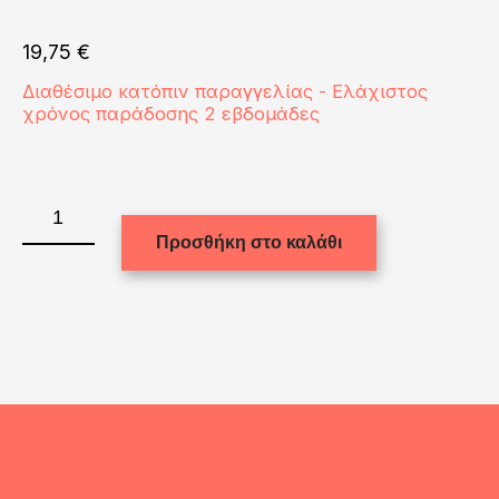
19,75
€
Διαθέσιμο κατόπιν παραγγελίας - Ελάχιστος
χρόνος παράδοσης 2 εβδομάδες
PILLOW
-
Προσθήκη στο καλάθι
COVER
Sequin
(BLACK)
40x40cm
ποσότητα