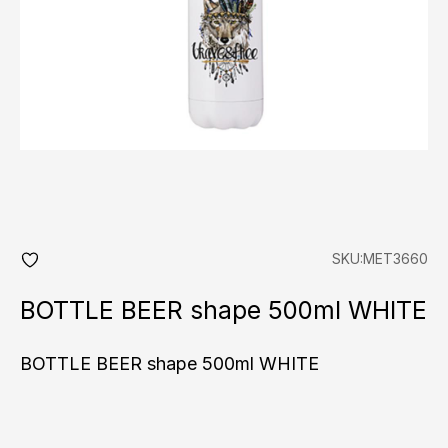
SKU:MET3660
add
fav
BOTTLE BEER shape 500ml WHITE
BOTTLE BEER shape 500ml WHITE