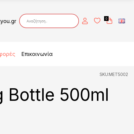
0
tyou.gr
φορές
Επικοινωνία
SKU:MET5002
 Bottle 500ml