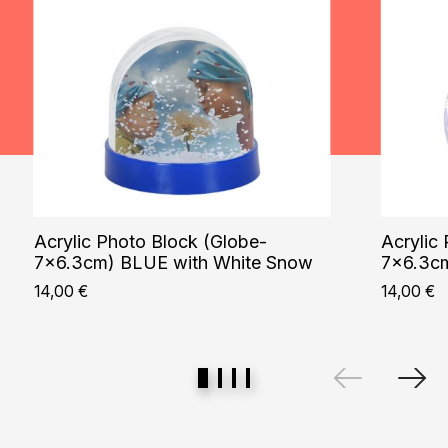
Acrylic Photo Block (Globe-
Acrylic
7×6.3cm) BLUE with White Snow
7×6.3c
14,00
€
14,00
€