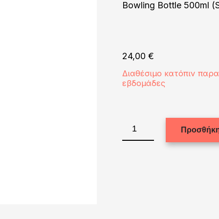
Bowling Bottle 500ml (S
24,00
€
Διαθέσιμο κατόπιν παρ
εβδομάδες
Bowling
Προσθήκη
Bottle
500ml
(Silver)
ποσότητα