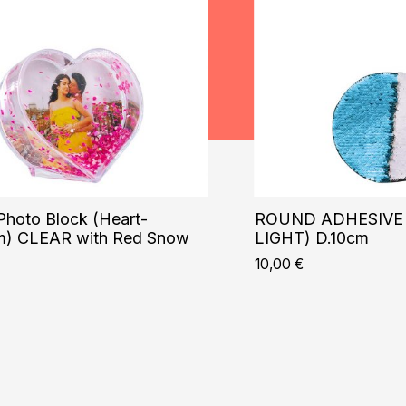
 Photo Block (Heart-
ROUND ADHESIVE 
m) CLEAR with Red Snow
LIGHT) D.10cm
10,00
€