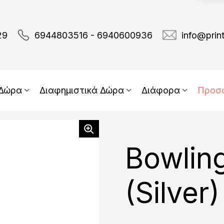
29
6944803516 - 6940600936
info@prin
 Δώρα
Διαφημιστικά Δώρα
Διάφορα
Προσ
add
fav
Bowling
(Silver)