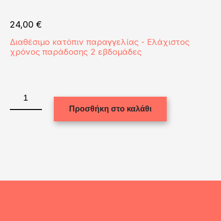
24,00
€
Διαθέσιμο κατόπιν παραγγελίας - Ελάχιστος
χρόνος παράδοσης 2 εβδομάδες
Portable
Bottle
Προσθήκη στο καλάθι
16oz.
-
SILVER
silver
bottom
ποσότητα