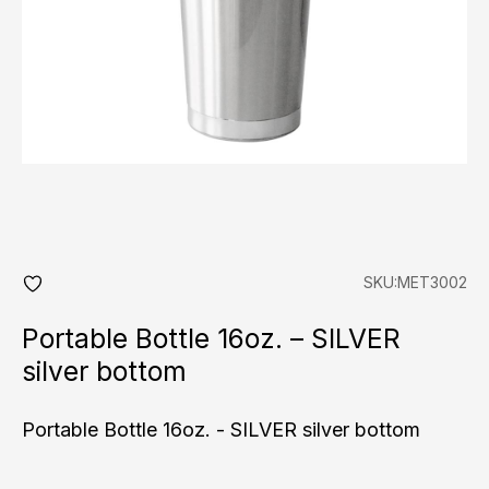
SKU:MET3002
add
fav
Portable Bottle 16oz. – SILVER
silver bottom
Portable Bottle 16oz. - SILVER silver bottom