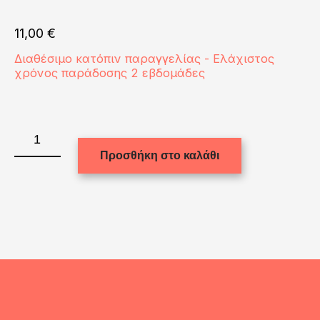
11,00
€
Διαθέσιμο κατόπιν παραγγελίας - Ελάχιστος
χρόνος παράδοσης 2 εβδομάδες
WATER
BOTTLE
Προσθήκη στο καλάθι
-
ALUM.
500ml
-
WHITE
2caps
ποσότητα