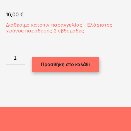
16,00
€
Διαθέσιμο κατόπιν παραγγελίας - Ελάχιστος
χρόνος παράδοσης 2 εβδομάδες
GLASS
BOTTLE
Προσθήκη στο καλάθι
420ml
(with
Patch
SQUARE)
ποσότητα