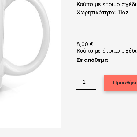
Κούπα με έτοιμο σχέδι
Χωρητικότητα: 11oz.
8,00
€
Κούπα με έτοιμο σχέδι
Σε απόθεμα
Κούπα
Προσθήκη
με
σχέδιο:
MG011
ποσότητα