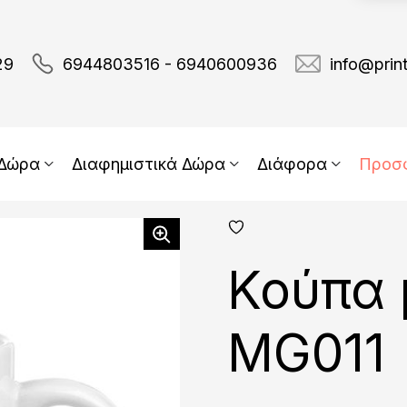
29
6944803516 - 6940600936
info@prin
 Δώρα
Διαφημιστικά Δώρα
Διάφορα
Προσ
add
fav
Κούπα 
MG011