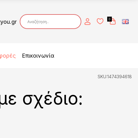
0
tyou.gr
φορές
Επικοινωνία
SKU:1474394618
με σχέδιο: