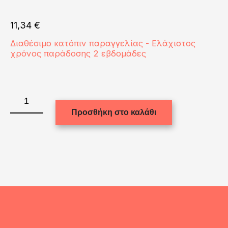
11,34
€
Διαθέσιμο κατόπιν παραγγελίας - Ελάχιστος
χρόνος παράδοσης 2 εβδομάδες
BAG
-
Προσθήκη στο καλάθι
SHOPPING
(LINEN)
36x39cm
ποσότητα