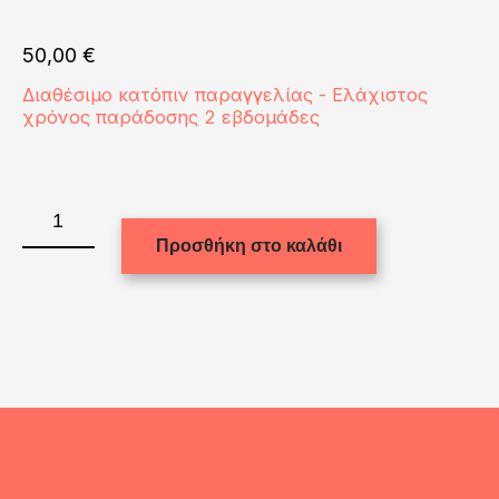
50,00
€
Διαθέσιμο κατόπιν παραγγελίας - Ελάχιστος
χρόνος παράδοσης 2 εβδομάδες
COAT
HANGER
Προσθήκη στο καλάθι
(MDF)
NATURAL
WOOD
matt
ποσότητα