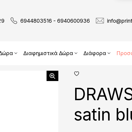
29
6944803516 - 6940600936
info@prin
 Δώρα
Διαφημιστικά Δώρα
Διάφορα
Προσ
add
fav
DRAWS
satin b