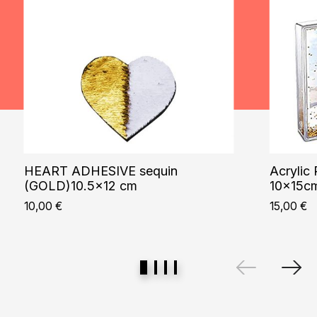
HEART ADHESIVE sequin
Acrylic
(GOLD)10.5×12 cm
10x15cm
10,00
€
15,00
€