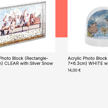
 Photo Block (Rectangle-
Acrylic Photo Block
) CLEAR with Silver Snow
7×6.3cm) WHITE wi
14,00
€