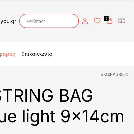
0
tyou.gr
φορές
Επικοινωνία
SKU:BAG8814
TRING BAG
lue light 9x14cm