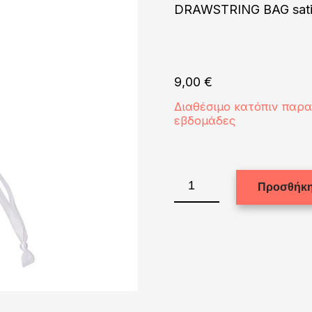
DRAWSTRING BAG satin
9,00
€
Διαθέσιμο κατόπιν παρ
εβδομάδες
DRAWSTRING
Προσθήκη
BAG
satin
blue
light
9x14cm
ποσότητα