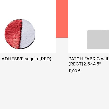
ADHESIVE sequin (RED)
PATCH FABRIC with
(RECT)2.5×4.5″
11,00
€