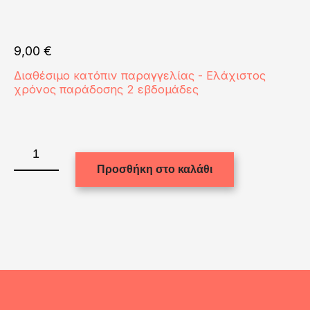
9,00
€
Διαθέσιμο κατόπιν παραγγελίας - Ελάχιστος
χρόνος παράδοσης 2 εβδομάδες
FRIDGE
MAGNET
Προσθήκη στο καλάθι
-
ALUM.
(SILVER)
RECTAN.
4.8x8.3cm
ποσότητα