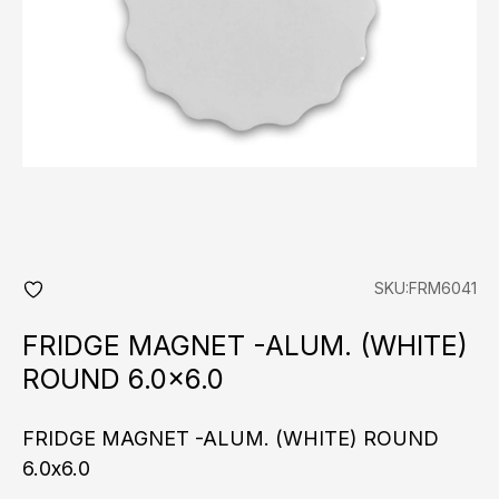
SKU:FRM6041
add
fav
FRIDGE MAGNET -ALUM. (WHITE)
ROUND 6.0×6.0
FRIDGE MAGNET -ALUM. (WHITE) ROUND
6.0x6.0