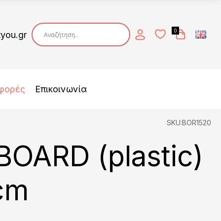
0
tyou.gr
φορές
Επικοινωνία
SKU:BOR1520
OARD (plastic)
cm