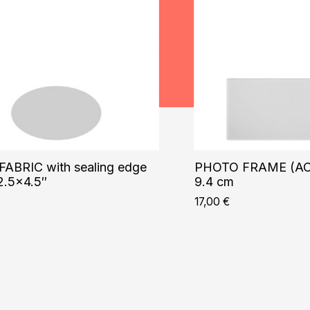
ABRIC with sealing edge
PHOTO FRAME (ACR
2.5×4.5″
9.4 cm
17,00
€