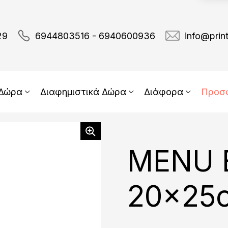
29
6944803516 - 6940600936
info@prin
 Δώρα
Διαφημιστικά Δώρα
Διάφορα
Προσ
MENU B
20x25