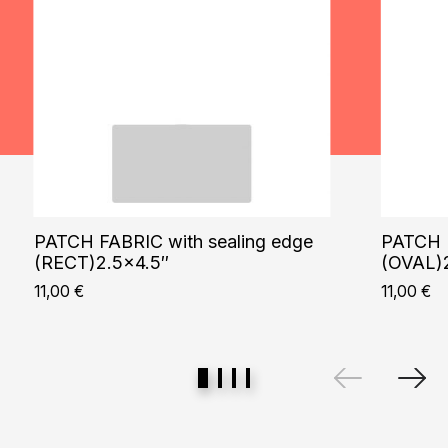
PATCH FABRIC with sealing edge
PATCH F
(RECT)2.5×4.5″
(OVAL)
11,00
€
11,00
€