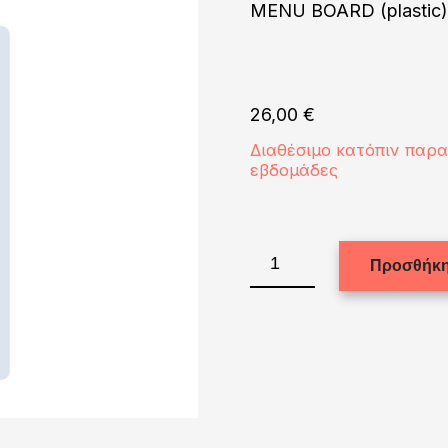
MENU BOARD (plastic
26,00
€
Διαθέσιμο κατόπιν παρ
εβδομάδες
MENU
Προσθήκη
BOARD
(plastic)
20x25cm
ποσότητα