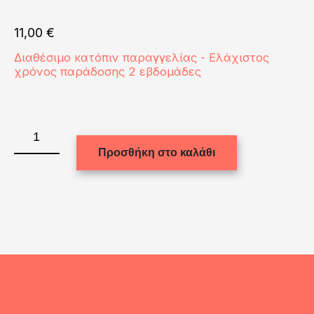
11,00
€
Διαθέσιμο κατόπιν παραγγελίας - Ελάχιστος
χρόνος παράδοσης 2 εβδομάδες
MUG
11oz
Προσθήκη στο καλάθι
-
INNER
&
HANDLE
-
YELLOW
GOLD
ποσότητα