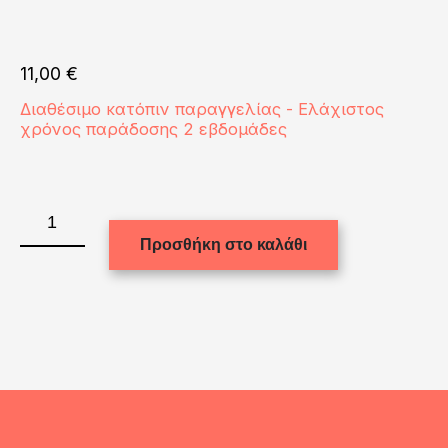
11,00
€
Διαθέσιμο κατόπιν παραγγελίας - Ελάχιστος
χρόνος παράδοσης 2 εβδομάδες
PATCH
FABRIC
Προσθήκη στο καλάθι
with
sealing
edge
(OVAL)2.5x4.5"
ποσότητα