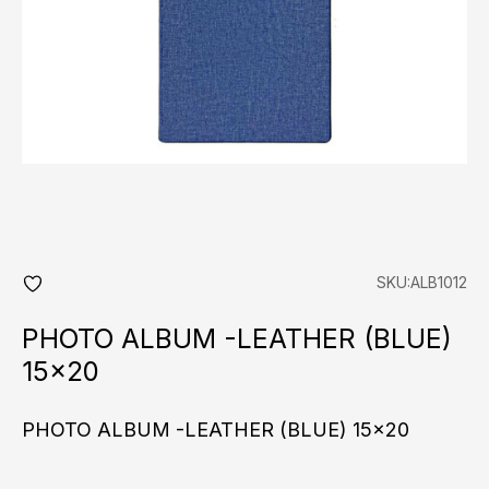
SKU:ALB1012
add
fav
PHOTO ALBUM -LEATHER (BLUE)
15×20
PHOTO ALBUM -LEATHER (BLUE) 15x20