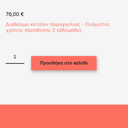
76,00
€
Διαθέσιμο κατόπιν παραγγελίας - Ελάχιστος
χρόνος παράδοσης 2 εβδομάδες
PHOTO
ALBUM
Προσθήκη στο καλάθι
-
LEATHER
(BLUE)
15x20
ποσότητα