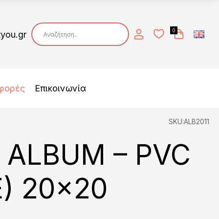
0
tyou.gr
φορές
Επικοινωνία
SKU:ALB2011
 ALBUM – PVC
) 20×20