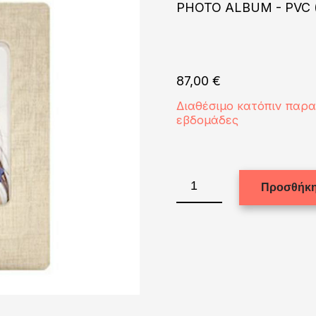
PHOTO ALBUM - PVC 
87,00
€
Διαθέσιμο κατόπιν παρ
εβδομάδες
PHOTO
Προσθήκη
ALBUM
-
PVC
(WHITE)
20x20
ποσότητα