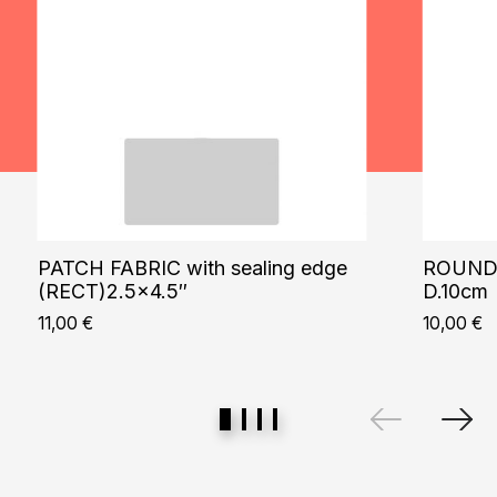
PATCH FABRIC with sealing edge
ROUND 
(RECT)2.5×4.5″
D.10cm
11,00
€
10,00
€