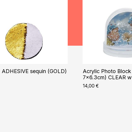
ADHESIVE sequin (GOLD)
Acrylic Photo Block
7×6.3cm) CLEAR wi
14,00
€