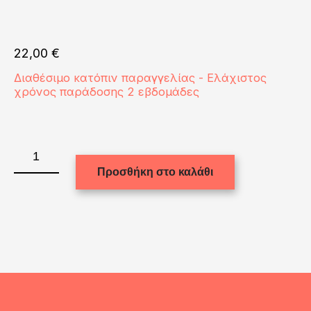
22,00
€
Διαθέσιμο κατόπιν παραγγελίας - Ελάχιστος
χρόνος παράδοσης 2 εβδομάδες
WOODEN
PHOTO
Προσθήκη στο καλάθι
PANELS
-
GLOSS
WH.-20.32X25.40
ποσότητα