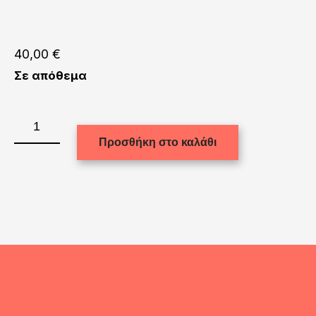
40,00
€
Σε απόθεμα
Χειροποίητος
πίνακας
Προσθήκη στο καλάθι
ζωγραφικής:
16169-
1
ποσότητα