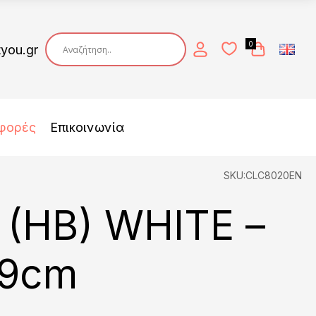
0
tyou.gr
φορές
Επικοινωνία
SKU:CLC8020EN
(HB) WHITE –
29cm