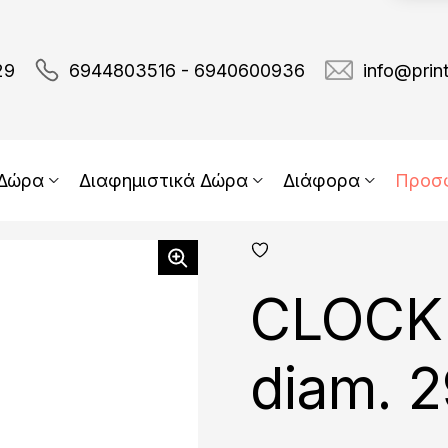
29
6944803516 - 6940600936
info@prin
 Δώρα
Διαφημιστικά Δώρα
Διάφορα
Προσ
add
fav
CLOCK 
diam. 