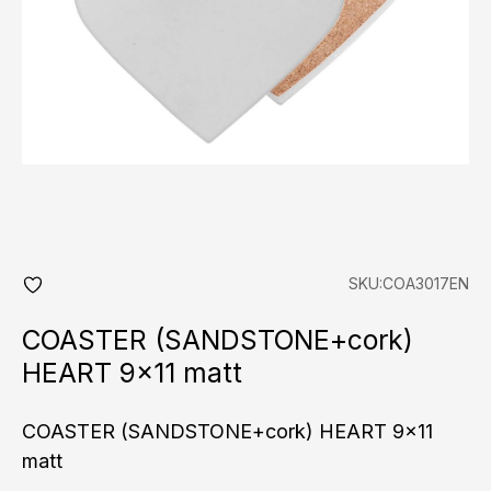
SKU:COA3017EN
add
fav
COASTER (SANDSTONE+cork)
HEART 9×11 matt
COASTER (SANDSTONE+cork) HEART 9x11
matt