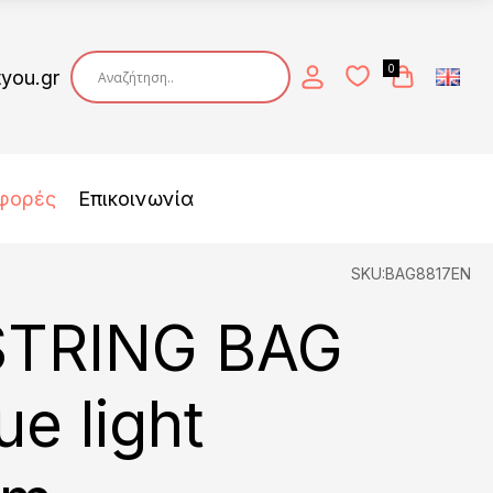
0
tyou.gr
φορές
Επικοινωνία
SKU:BAG8817EN
TRING BAG
ue light