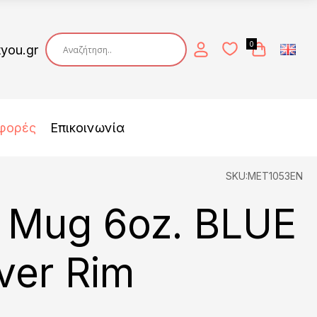
0
tyou.gr
φορές
Επικοινωνία
SKU:MET1053EN
 Mug 6oz. BLUE
lver Rim