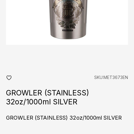
SKU:MET3673EN
add
fav
GROWLER (STAINLESS)
32oz/1000ml SILVER
GROWLER (STAINLESS) 32oz/1000ml SILVER