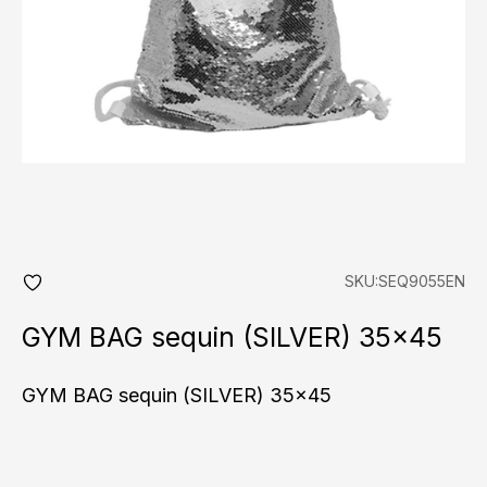
SKU:SEQ9055EN
add
fav
GYM BAG sequin (SILVER) 35×45
GYM BAG sequin (SILVER) 35x45