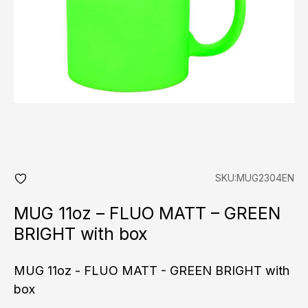
SKU:MUG2304EN
add
fav
MUG 11oz – FLUO MATT – GREEN
BRIGHT with box
MUG 11oz - FLUO MATT - GREEN BRIGHT with
box