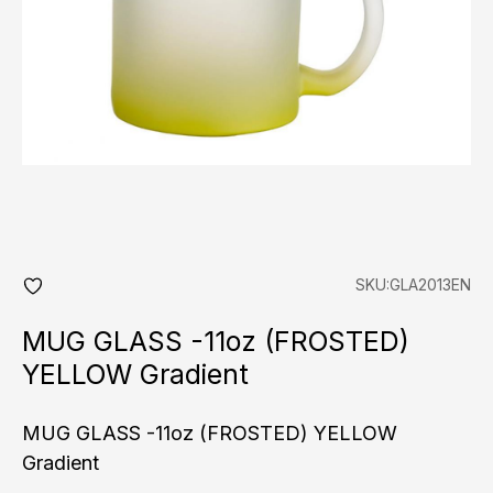
SKU:GLA2013EN
add
fav
MUG GLASS -11oz (FROSTED)
YELLOW Gradient
MUG GLASS -11oz (FROSTED) YELLOW
Gradient