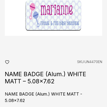
SKU:UN4470EN
add
fav
NAME BADGE (Alum.) WHITE
MATT – 5.08×7.62
NAME BADGE (Alum.) WHITE MATT -
5.08x7.62