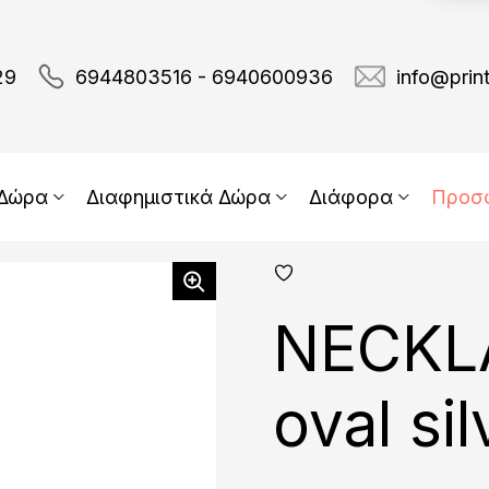
29
6944803516 - 6940600936
info@prin
 Δώρα
Διαφημιστικά Δώρα
Διάφορα
Προσ
add
fav
NECKL
oval si