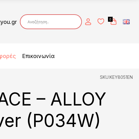
0
tyou.gr
φορές
Επικοινωνία
SKU:KEY8051EN
ACE – ALLOY
lver (P034W)