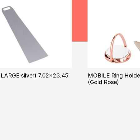
LARGE silver) 7.02×23.45
MOBILE Ring Holder
(Gold Rose)