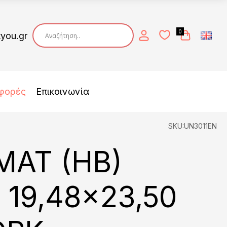
0
tyou.gr
φορές
Επικοινωνία
SKU:UN3011EN
MAT (HB)
 19,48×23,50