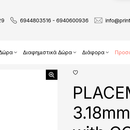
29
6944803516 - 6940600936
info@prin
 Δώρα
Διαφημιστικά Δώρα
Διάφορα
Προσ
add
fav
PLACE
3.18mm