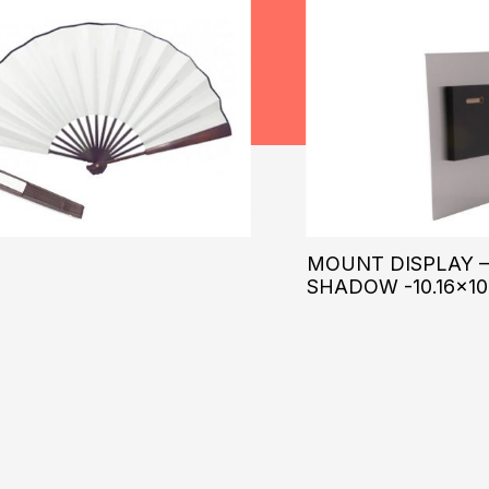
″
MOUNT DISPLAY 
SHADOW -10.16×10.